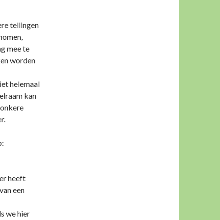
re tellingen
genomen,
ng mee te
ken worden
niet helemaal
telraam kan
 donkere
r.
p:
er heeft
 van een
s we hier