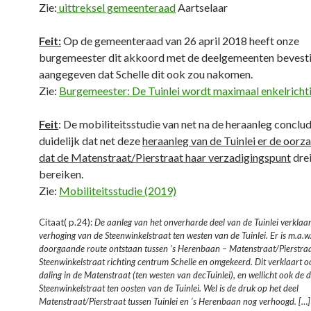
Zie:
uittreksel gemeenteraad
Aartselaar
Feit:
Op de gemeenteraad van 26 april 2018 heeft onze
burgemeester dit akkoord met de deelgemeenten bevest
aangegeven dat Schelle dit ook zou nakomen.
Zie:
Burgemeester: De Tuinlei wordt maximaal enkelrichti
Feit
: De mobiliteitsstudie van net na de heraanleg conclu
duidelijk dat net deze
heraanleg van de Tuinlei er de oorza
dat de Matenstraat/Pierstraat haar verzadigingspunt
drei
bereiken.
Zie:
Mobiliteitsstudie (2019)
Citaat( p.24):
De aanleg van het onverharde deel van de Tuinlei verklaa
verhoging van de Steenwinkelstraat ten westen van de Tuinlei. Er is m.a.w
doorgaande route ontstaan tussen ’s Herenbaan – Matenstraat/Pierstraat
Steenwinkelstraat richting centrum Schelle en omgekeerd. Dit verklaart oo
daling in de Matenstraat (ten westen van decTuinlei), en wellicht ook de d
Steenwinkelstraat ten oosten van de Tuinlei. Wel is de druk op het deel
Matenstraat/Pierstraat tussen Tuinlei en ’s Herenbaan nog verhoogd. […