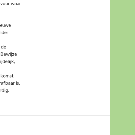
 ‘voor waar
nieuwe
onder
t de
 Bewijze
jdelijk,
enkomst
rafbaar is,
rdig.