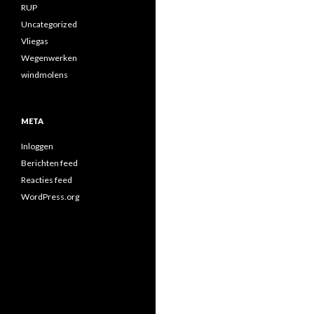
RUP
Uncategorized
Vliegas
Wegenwerken
windmolens
META
Inloggen
Berichten feed
Reacties feed
WordPress.org