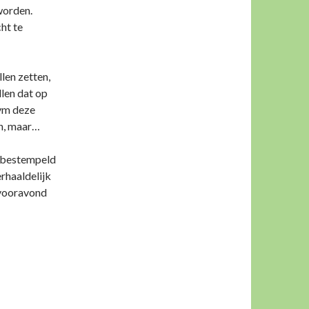
worden.
ht te
len zetten,
llen dat op
ivm deze
n, maar…
k bestempeld
rhaaldelijk
 vooravond