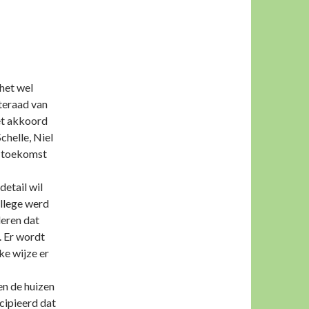
 het wel
teraad van
et akkoord
helle, Niel
e toekomst
etail wil
ollege werd
leren dat
. Er wordt
ke wijze er
en de huizen
ncipieerd dat