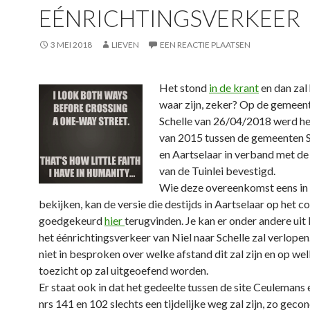
EÉNRICHTINGSVERKEER
3 MEI 2018
LIEVEN
EEN REACTIE PLAATSEN
Het stond
in de krant
en dan zal
waar zijn, zeker? Op de gemeen
Schelle van 26/04/2018 werd h
van 2015 tussen de gemeenten Sc
en Aartselaar in verband met d
van de Tuinlei bevestigd.
Wie deze overeenkomst eens in d
bekijken, kan de versie die destijds in Aartselaar op het c
goedgekeurd
hier
terugvinden. Je kan er onder andere uit 
het éénrichtingsverkeer van Niel naar Schelle zal verlopen
niet in besproken over welke afstand dit zal zijn en op wel
toezicht op zal uitgeoefend worden.
Er staat ook in dat het gedeelte tussen de site Ceulemans 
nrs 141 en 102 slechts een tijdelijke weg zal zijn, zo geco