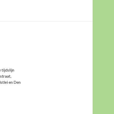
tijdslijn
straat,
stlei en Den