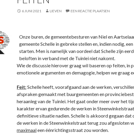
6 JUNI 2021
LIEVEN
EEN REACTIE PLAATSEN
Onze buren, de gemeentebesturen van Niel en Aartselaar
gemeente Schelle in gebreke stellen en, indien nodig, ee
starten. Men is namelijk van oordeel dat Schelle zijn eer
beloften in verband met de Tuinlei niet nakomt.
Wie de discussie hierover graag wil baseren op feiten, in p
emotionele argumenten en demagogie, helpen we graag ee
Feit:
Schelle heeft, voorafgaand aan de werken, verschillen
afspraken gemaakt met buurgemeenten en provinciebest
heraanleg van de Tuinlei. Het gaat onder meer over het tijd
karakter ervan gedurende de werken in Steenwinkelstraat
definitieve situatie nadien. Schelle is akkoord gegaan dat 
de werken in de Steenwinkelstraat terug zou afgesloten 
maximaal
een éénrichtingsstraat zou worden.