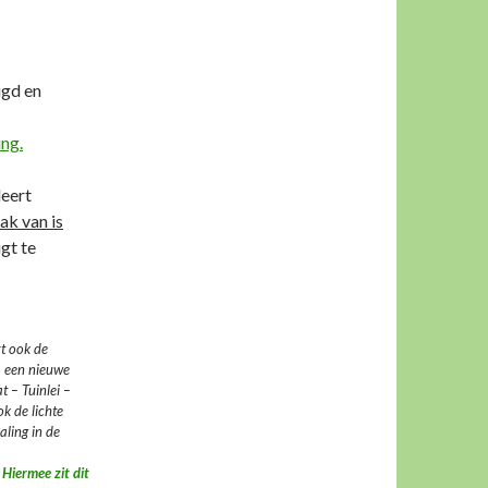
igd en
ng.
deert
ak van is
gt te
rt ook de
. een nieuwe
 – Tuinlei –
k de lichte
aling in de
]
Hiermee zit dit