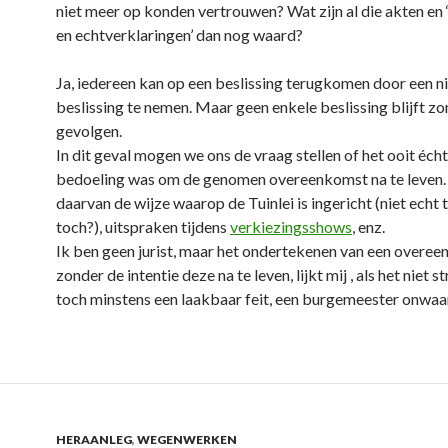
niet meer op konden vertrouwen? Wat zijn al die akten en
en echtverklaringen’ dan nog waard?
Ja, iedereen kan op een beslissing terugkomen door een 
beslissing te nemen. Maar geen enkele beslissing blijft z
gevolgen.
In dit geval mogen we ons de vraag stellen of het ooit éch
bedoeling was om de genomen overeenkomst na te leven.
daarvan de wijze waarop de Tuinlei is ingericht (niet echt ti
toch?), uitspraken tijdens
verkiezingsshows
, enz.
Ik ben geen jurist, maar het ondertekenen van een overe
zonder de intentie deze na te leven, lijkt mij , als het niet st
toch minstens een laakbaar feit, een burgemeester onwaa
HERAANLEG
,
WEGENWERKEN