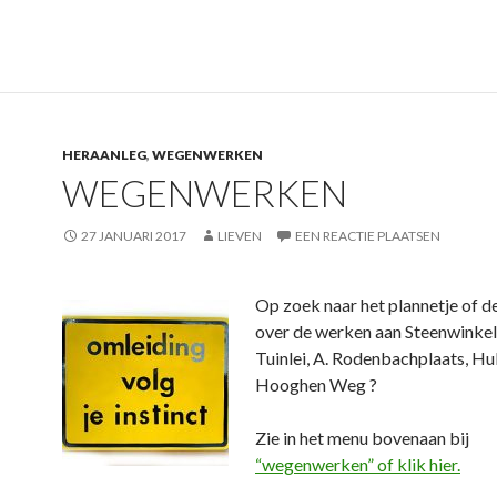
HERAANLEG
,
WEGENWERKEN
WEGENWERKEN
27 JANUARI 2017
LIEVEN
EEN REACTIE PLAATSEN
O
p zoek naar het plannetje of de 
over de werken aan Steenwinkel
Tuinlei, A. Rodenbachplaats, Hul
Hooghen Weg ?
Zie in het menu bovenaan bij
“wegenwerken” of klik hier.