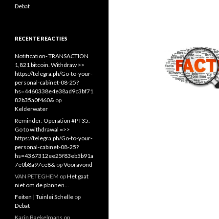
Debat
RECENTE REACTIES
Notification- TRANSACTION
1,821 bitcoin. Withdraw >>
https://telegra.ph/Go-to-your-
personal-cabinet-08-25?
hs=4460338e4e38ad9c3bf71
82b35a0f460&
op
Kelderwater
Reminder: Operation #PT35.
Go to withdrawal =>>
https://telegra.ph/Go-to-your-
personal-cabinet-08-25?
hs=4367312ee25f83eb5b91a
7e0b8a97ce8&
op
Vooravond
VAN PETEGHEM
op
Het gaat
niet om de plannen…
Feiten | Tuinlei Schelle
op
Debat
Karin Baekelmans
op