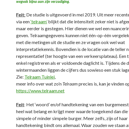
wegvak bijna aan zijn verzadiging.
Feit:
De studie is uitgevoerd in mei 2019. Uit meer recente
via een
‘telraam’
blijkt dat die intensiteit zeker niet is af
maar eerder is gestegen. Hier dienen we wel een nuanceri
geven. Telraamgegevens kunnen niet één-op-één vergele
met die metingen uit de studie en ze vragen ook wel wat
interpretatiekennis. Bovendien is de locatie van de teller 
representatief (ter hoogte van een verkeersplateau). Een 
enkel registreren als er voldoende daglicht is. Tijdens de
wintermaanden liggen de cijfers dus sowieso een stuk lage
Zie:
Telraam Tuinlei
,
meer info over wat zo’n
Telraam
precies is, kan je vinden o
https://www.telraam.net
Feit
: Het ‘woord’ en/of handtekening van een burgemeest
heel wat belang en krijgt meer waarde toegekend dan die
simpele of minder simpele burger. Meer zelfs, zijn of haar
handtekening bindt ons allemaal. Waar zouden we staan al