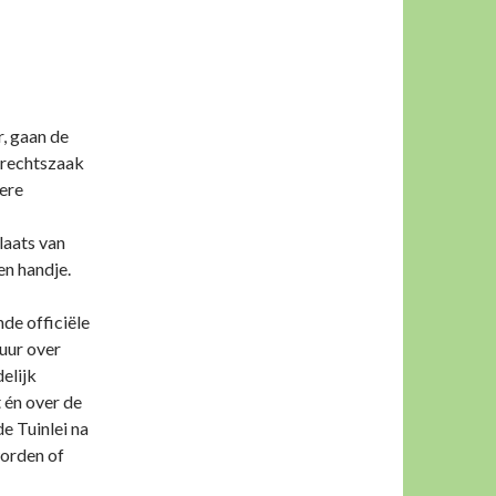
, gaan de
n rechtszaak
dere
laats van
n handje.
de officiële
uur over
elijk
 én over de
de Tuinlei na
worden of