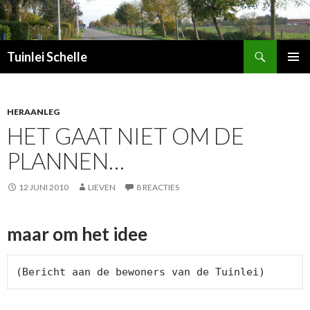
Zoeken
Tuinlei Schelle
SPRING
PRIMAI
NAAR
MENU
INHOUD
HERAANLEG
HET GAAT NIET OM DE
PLANNEN…
12 JUNI 2010
LIEVEN
8 REACTIES
maar om het idee
(Bericht aan de bewoners van de Tuinlei)