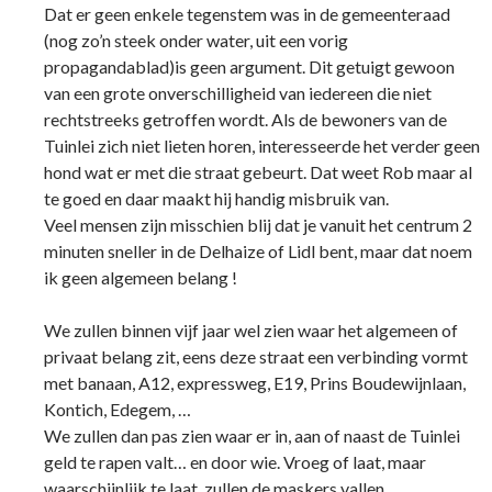
Dat er geen enkele tegenstem was in de gemeenteraad
(nog zo’n steek onder water, uit een vorig
propagandablad)is geen argument. Dit getuigt gewoon
van een grote onverschilligheid van iedereen die niet
rechtstreeks getroffen wordt. Als de bewoners van de
Tuinlei zich niet lieten horen, interesseerde het verder geen
hond wat er met die straat gebeurt. Dat weet Rob maar al
te goed en daar maakt hij handig misbruik van.
Veel mensen zijn misschien blij dat je vanuit het centrum 2
minuten sneller in de Delhaize of Lidl bent, maar dat noem
ik geen algemeen belang !
We zullen binnen vijf jaar wel zien waar het algemeen of
privaat belang zit, eens deze straat een verbinding vormt
met banaan, A12, expressweg, E19, Prins Boudewijnlaan,
Kontich, Edegem, …
We zullen dan pas zien waar er in, aan of naast de Tuinlei
geld te rapen valt… en door wie. Vroeg of laat, maar
waarschijnlijk te laat, zullen de maskers vallen.