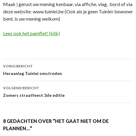
Maak
l
gerust uw mening kenbaar, via affiche, vlag, bord of via
deze website: www.tuinlei.be (Ook als je geen Tuinlei-bewoner
bent, is uw mening welkom)
Lees ook het pamflet! (klik)
Berichtnavigatie
VORIG BERICHT
Heraanleg Tuinlei omstreden
VOLGEND BERICHT
Zomers straatfeest 3de editie
8 GEDACHTEN OVER “HET GAAT NIET OM DE
PLANNEN…”