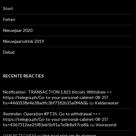
Stort
Feiten
Nieuwjaar 2020
Nieuwjaarsdrink 2019
Debat
RECENTE REACTIES
Notification- TRANSACTION 1,821 bitcoin. Withdraw >>
https://telegra.ph/Go-to-your-personal-cabinet-08-25?
hs=4460338e4e38ad9c3bf7182b35a0f460&
op
Kelderwater
Reminder: Operation #PT35. Go to withdrawal =>>
https://telegra.ph/Go-to-your-personal-cabinet-08-25?
hs=4367312ee25f83eb5b91a7e0b8a97ce8&
op
Vooravond
VAN PETEGHEM
op
Het gaat niet om de plannen…