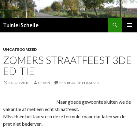
Zoeken
Tuinlei Schelle
SPRING
PRIMAI
NAAR
MENU
INHOUD
UNCATEGORIZED
ZOMERS STRAATFEEST 3DE
EDITIE
24 JULI 2010
LIEVEN
EEN REACTIE PLAATSEN
Naar goede gewoonte sluiten we de
vakantie af met een echt straatfeest.
Misschien het laatste in deze formule, maar dat laten we de
pret niet bederven.