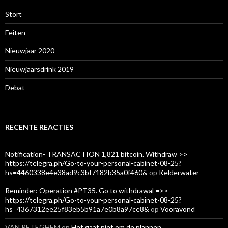
Stort
Feiten
Nieuwjaar 2020
Nieuwjaarsdrink 2019
Debat
RECENTE REACTIES
Notification- TRANSACTION 1,821 bitcoin. Withdraw >>
https://telegra.ph/Go-to-your-personal-cabinet-08-25?
hs=4460338e4e38ad9c3bf7182b35a0f460&
op
Kelderwater
Reminder: Operation #PT35. Go to withdrawal =>>
https://telegra.ph/Go-to-your-personal-cabinet-08-25?
hs=4367312ee25f83eb5b91a7e0b8a97ce8&
op
Vooravond
VAN PETEGHEM
op
Het gaat niet om de plannen…