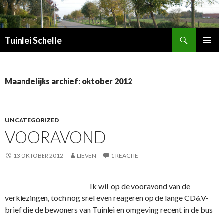
Zoeken
Tuinlei Schelle
SPRING
PRIMAI
NAAR
MENU
INHOUD
Maandelijks archief: oktober 2012
UNCATEGORIZED
VOORAVOND
13 OKTOBER 2012
LIEVEN
1 REACTIE
Ik wil, op de vooravond van de
verkiezingen, toch nog snel even reageren op de lange CD&V-
brief die de bewoners van Tuinlei en omgeving recent in de bus