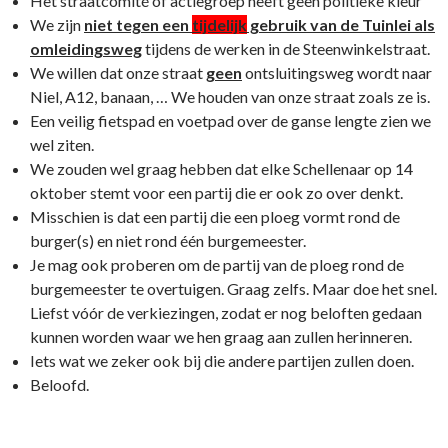
Het straatcomité of actiegroep heeft geen politieke kleur
We zijn
niet tegen een
tijdelijk
gebruik van de Tuinlei als
omleidingsweg
tijdens de werken in de Steenwinkelstraat.
We willen dat onze straat
geen
ontsluitingsweg wordt naar
Niel, A12, banaan, … We houden van onze straat zoals ze is.
Een veilig fietspad en voetpad over de ganse lengte zien we
wel ziten.
We zouden wel graag hebben dat elke Schellenaar op 14
oktober stemt voor een partij die er ook zo over denkt.
Misschien is dat een partij die een ploeg vormt rond de
burger(s) en niet rond één burgemeester.
Je mag ook proberen om de partij van de ploeg rond de
burgemeester te overtuigen. Graag zelfs. Maar doe het snel.
Liefst vóór de verkiezingen, zodat er nog beloften gedaan
kunnen worden waar we hen graag aan zullen herinneren.
Iets wat we zeker ook bij die andere partijen zullen doen.
Beloofd.