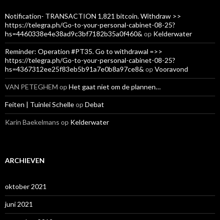
Notification- TRANSACTION 1,821 bitcoin. Withdraw >>
https://telegra.ph/Go-to-your-personal-cabinet-08-25?
hs=4460338e4e38ad9c3bf7182b35a0f460&
op
Kelderwater
Reminder: Operation #PT35. Go to withdrawal =>>
https://telegra.ph/Go-to-your-personal-cabinet-08-25?
hs=4367312ee25f83eb5b91a7e0b8a97ce8&
op
Vooravond
VAN PETEGHEM
op
Het gaat niet om de plannen…
Feiten | Tuinlei Schelle
op
Debat
Karin Baekelmans
op
Kelderwater
ARCHIEVEN
oktober 2021
juni 2021