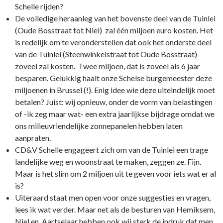
Schelle rijden?
De volledige heraanleg van het bovenste deel van de Tuinlei
(Oude Bosstraat tot Niel) zal één miljoen euro kosten. Het
is redelijk om te veronderstellen dat ook het onderste deel
van de Tuinlei (Steenwinkelstraat tot Oude Bosstraat)
zoveel zal kosten. Twee miljoen, dat is zoveel als 6 jaar
besparen. Gelukkig haalt onze Schelse burgemeester deze
miljoenen in Brussel (!). Enig idee wie deze uiteindelijk moet
betalen? Juist: wij opnieuw, onder de vorm van belastingen
of -ik zeg maar wat- een extra jaarlijkse bijdrage omdat we
ons milieuvriendelijke zonnepanelen hebben laten
aanpraten.
CD&V Schelle engageert zich om van de Tuinlei een trage
landelijke weg en woonstraat te maken, zeggen ze. Fijn.
Maar is het slim om 2 miljoen uit te geven voor iets wat er al
is?
Uiteraard staat men open voor onze suggesties en vragen,
lees ik wat verder. Maar net als de besturen van Hemiksem,
Niel en Aartselaar hebben ook wij sterk de indruk dat men