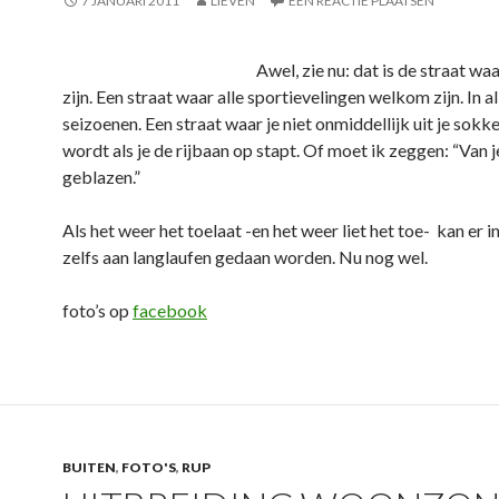
7 JANUARI 2011
LIEVEN
EEN REACTIE PLAATSEN
Awel, zie nu: dat is de straat waa
zijn. Een straat waar alle sportievelingen welkom zijn. In al
seizoenen. Een straat waar je niet onmiddellijk uit je sok
wordt als je de rijbaan op stapt. Of moet ik zeggen: “Van 
geblazen.”
Als het weer het toelaat -en het weer liet het toe- kan er in
zelfs aan langlaufen gedaan worden. Nu nog wel.
foto’s op
facebook
BUITEN
,
FOTO'S
,
RUP