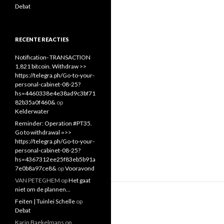
Debat
RECENTE REACTIES
Notification- TRANSACTION
1,821 bitcoin. Withdraw >>
https://telegra.ph/Go-to-your-
personal-cabinet-08-25?
hs=4460338e4e38ad9c3bf71
82b35a0f460&
op
Kelderwater
Reminder: Operation #PT35.
Go to withdrawal =>>
https://telegra.ph/Go-to-your-
personal-cabinet-08-25?
hs=4367312ee25f83eb5b91a
7e0b8a97ce8&
op
Vooravond
VAN PETEGHEM
op
Het gaat
niet om de plannen…
Feiten | Tuinlei Schelle
op
Debat
Karin Baekelmans
op