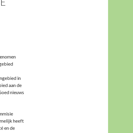
E
 genomen
 gebied
ngebied in
bied aan de
 Goed nieuws
ommisie
melijk heeft
té en de