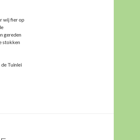
r wij fier op
le
ken gereden
je stokken
 de Tuinlei