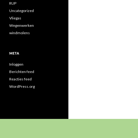
RUP
Uncategorized
Vliegas
Wegenwerken
windmolens
META
Inloggen
Berichten feed
Reacties feed
WordPress.org