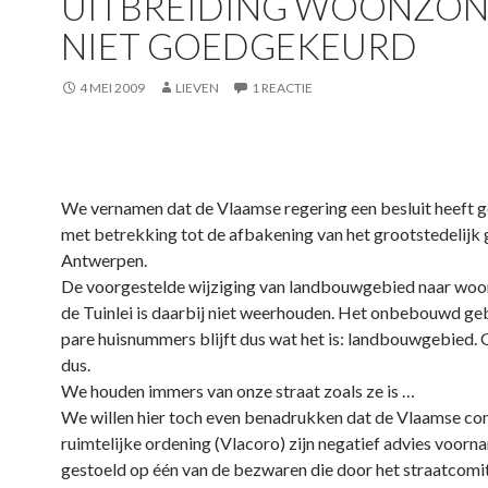
UITBREIDING WOONZON
NIET GOEDGEKEURD
4 MEI 2009
LIEVEN
1 REACTIE
We vernamen dat de Vlaamse regering een besluit heeft
met betrekking tot de afbakening van het grootstedelijk
Antwerpen.
De voorgestelde wijziging van landbouwgebied naar woo
de Tuinlei is daarbij niet weerhouden. Het onbebouwd ge
pare huisnummers blijft dus wat het is: landbouwgebied.
dus.
We houden immers van onze straat zoals ze is …
We willen hier toch even benadrukken dat de Vlaamse c
ruimtelijke ordening (Vlacoro) zijn negatief advies voorna
gestoeld op één van de bezwaren die door het straatcomi