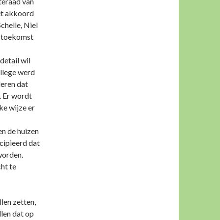
teraad van
et akkoord
helle, Niel
e toekomst
etail wil
ollege werd
leren dat
. Er wordt
ke wijze er
en de huizen
ncipieerd dat
worden.
ht te
len zetten,
llen dat op