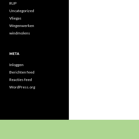
RUP
Uncategorized
Vliegas
Wegenwerken
windmolens
META
Inloggen
Berichten feed
Reacties feed
WordPress.org