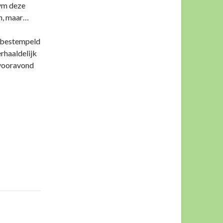
ivm deze
n, maar…
k bestempeld
rhaaldelijk
 vooravond