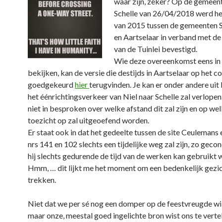
waar zijn, zeker? Op de gemeen
Schelle van 26/04/2018 werd h
van 2015 tussen de gemeenten Sc
en Aartselaar in verband met d
van de Tuinlei bevestigd.
Wie deze overeenkomst eens in d
bekijken, kan de versie die destijds in Aartselaar op het c
goedgekeurd
hier
terugvinden. Je kan er onder andere uit 
het éénrichtingsverkeer van Niel naar Schelle zal verlopen
niet in besproken over welke afstand dit zal zijn en op wel
toezicht op zal uitgeoefend worden.
Er staat ook in dat het gedeelte tussen de site Ceulemans 
nrs 141 en 102 slechts een tijdelijke weg zal zijn, zo geco
hij slechts gedurende de tijd van de werken kan gebruikt 
Hmm, … dit lijkt me het moment om een bedenkelijk gezic
trekken.
Niet dat we per sé nog een domper op de feestvreugde wil
maar onze, meestal goed ingelichte bron wist ons te verte