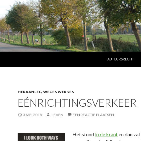
SPRING NAAR INHO
AUTEURSRECHT
HERAANLEG
,
WEGENWERKEN
EÉNRICHTINGSVERKEER
3 MEI 2018
LIEVEN
EEN REACTIE PLAATSEN
Het stond
in de krant
en dan zal