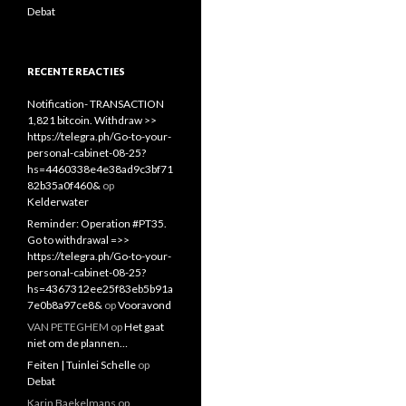
Debat
RECENTE REACTIES
Notification- TRANSACTION
1,821 bitcoin. Withdraw >>
https://telegra.ph/Go-to-your-
personal-cabinet-08-25?
hs=4460338e4e38ad9c3bf71
82b35a0f460&
op
Kelderwater
Reminder: Operation #PT35.
Go to withdrawal =>>
https://telegra.ph/Go-to-your-
personal-cabinet-08-25?
hs=4367312ee25f83eb5b91a
7e0b8a97ce8&
op
Vooravond
VAN PETEGHEM
op
Het gaat
niet om de plannen…
Feiten | Tuinlei Schelle
op
Debat
Karin Baekelmans
op