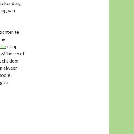
ntekenden,
lang van
ichten
te
rne
.be
of op
 wil horen of
tocht door
an alweer
mooie
g te