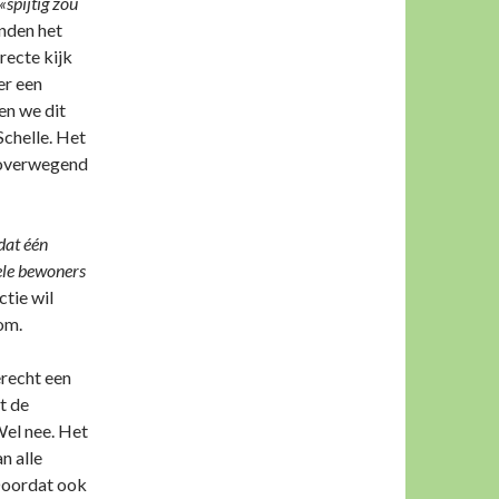
«spijtig
zou
inden het
recte kijk
er een
en we dit
Schelle. Het
s overwegend
 dat één
ele bewoners
ctie wil
om.
erecht een
t de
Wel nee. Het
n alle
 Doordat ook