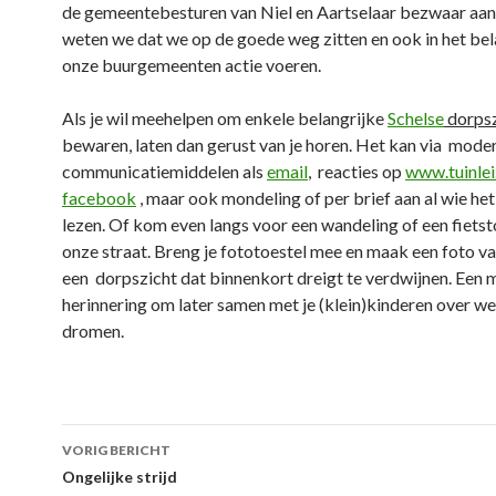
de gemeentebesturen van Niel en Aartselaar bezwaar aa
weten we dat we op de goede weg zitten en ook in het be
onze buurgemeenten actie voeren.
Als je wil meehelpen om enkele belangrijke
Schelse
dorpsz
bewaren, laten dan gerust van je horen. Het kan via mode
communicatiemiddelen als
email
, reacties op
www.tuinlei
facebook
, maar ook mondeling of per brief aan al wie het
lezen. Of kom even langs voor een wandeling of een fiets
onze straat. Breng je fototoestel mee en maak een foto v
een dorpszicht dat binnenkort dreigt te verdwijnen. Een 
herinnering om later samen met je (klein)kinderen over we
dromen.
Berichtnavigatie
VORIG BERICHT
Ongelijke strijd