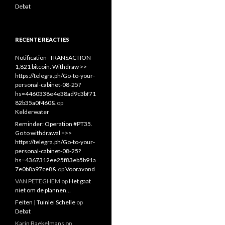
Debat
RECENTE REACTIES
Notification- TRANSACTION
1,821 bitcoin. Withdraw >>
https://telegra.ph/Go-to-your-
personal-cabinet-08-25?
hs=4460338e4e38ad9c3bf71
82b35a0f460&
op
Kelderwater
Reminder: Operation #PT35.
Go to withdrawal =>>
https://telegra.ph/Go-to-your-
personal-cabinet-08-25?
hs=4367312ee25f83eb5b91a
7e0b8a97ce8&
op
Vooravond
VAN PETEGHEM
op
Het gaat
niet om de plannen…
Feiten | Tuinlei Schelle
op
Debat
Karin Baekelmans
op