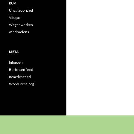
RUP
Uncategorized
Vliegas
Wegenwerken
windmolens
META
Inloggen
Berichten feed
Reacties feed
WordPress.org