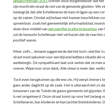
januari/februari 2011
schreef onze burgemeester dat het
zijn mocht één straat de rest van de gemeente gijzelen»
. We v
belangrijk dat alle Schellenaren de kans krijgen op een cor
op de zaken. Omdat wij helaas niet kunnen beschikken ov
spreekbuis zoals het gemeentelijk informatieblad, moest
doen door middel van
een pamflet in elke brievenbus
van 
zal de bewuste Schellenaar niet verbazen dat de reactie
positief waren.
Meer zelfs… iemand suggereerde dat het toch
«niet fair is
straat moet opkomen voor een blijvend leefbare situatie die v
aanbelangt»
. De sympathisant laat ook weten dat ze mee a
voeren. Waarvoor onze dank. Alle steun is meer dan welk
Toch even terugkomen op die ene zin. Hij werpt immers t
gans ander daglicht op de zaak. Het is uiteraard niet zo da
bewoners van de Tuinlei de ganse gemeente wil gijzelen. 
is net omgekeerd. Onze straat komt op voor het belang va
Schellenaren, hun kinderen en hun (achter)kleinkinderen.